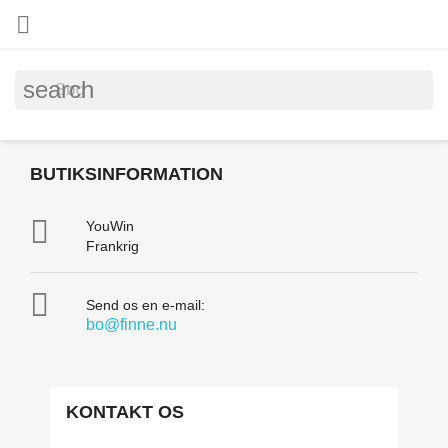

search
BUTIKSINFORMATION

YouWin
Frankrig

Send os en e-mail:
bo@finne.nu
KONTAKT OS